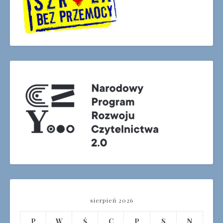
sierpień 2026
P
W
Ś
C
P
S
N