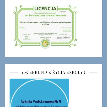
105 SEKUND Z ŻYCIA SZKOŁY !