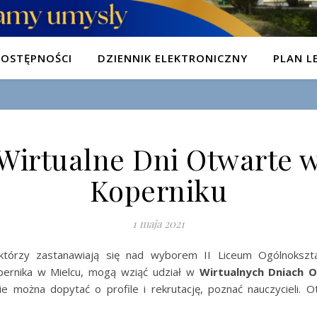
DOSTĘPNOŚCI
DZIENNIK ELEKTRONICZNY
PLAN LE
Wirtualne Dni Otwarte 
Koperniku
1 maja 2021
 którzy zastanawiają się nad wyborem II Liceum Ogólnokszta
pernika w Mielcu, mogą wziąć udział w
Wirtualnych Dniach 
zie można dopytać o profile i rekrutację, poznać nauczycieli. O