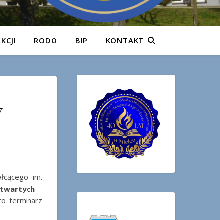
KCJI
RODO
BIP
KONTAKT
w
łcącego im.
Otwartych
–
to terminarz