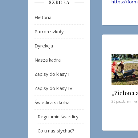
https://for
SZKOŁA
Historia
Patron szkoły
Dyrekcja
Nasza kadra
Zapisy do klasy I
Zapisy do klasy IV
„Zielona 
25 października
Świetlica szkolna
Regulamin świetlicy
Co u nas słychać?