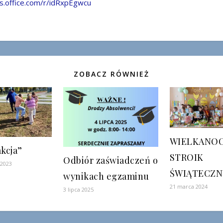
ms.office.com/r/idRxpEgwcu
ZOBACZ RÓWNIEŻ
WIELKANO
akcja”
STROIK
Odbiór zaświadczeń o
 2023
ŚWIĄTECZN
wynikach egzaminu
21 marca 2024
3 lipca 2025