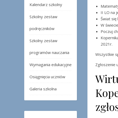
Kalendarz szkolny
Matematyc
II LO na 
Szkolny zestaw
Świat się 
W świecie
podręczników
Poczuj ch
Kopernika
Szkolny zestaw
2021r.
programów nauczania
Wszystkie s
Wymagania edukacyjne
Zgłoszenie u
Wirt
Osiągnięcia uczniów
Kope
Galeria szkolna
zgło